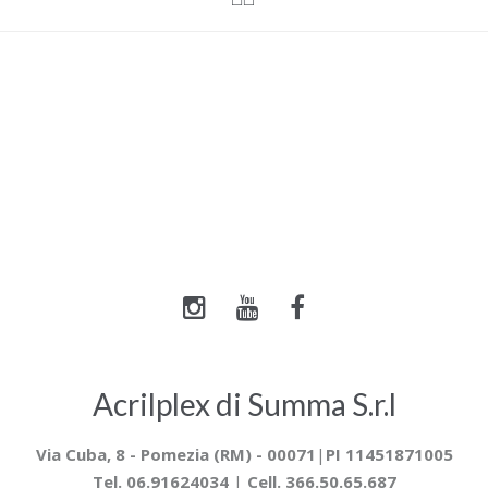
Acrilplex di Summa S.r.l
Via Cuba, 8 -
Pomezia (RM) - 00071
|
PI 11451871005
Tel. 06.91624034
|
Cell. 366.50.65.687