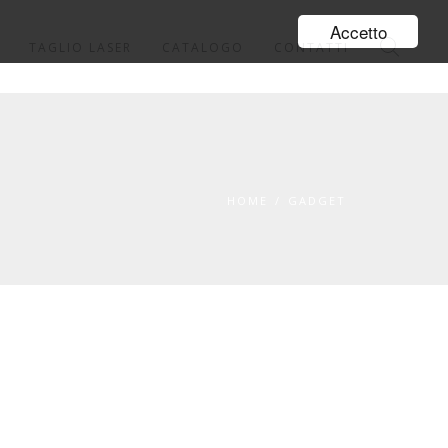
Accetto
TAGLIO LASER
CATALOGO
CONTATTI
HOME
/
GADGET