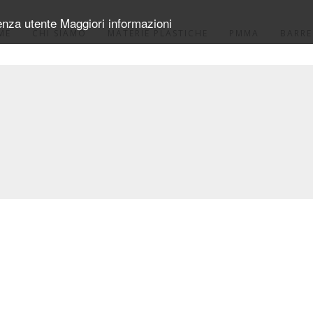
ienza utente
Maggiori informazioni
ME
CHI SIAMO
MATERIE PLASTICHE
PMMA
BARRE